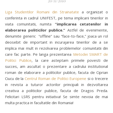
20/11/2010
Liga Studentilor Romani din Strainatate
a organizat o
conferinta in cadrul UNIFEST, pe tema implicarii tinerilor in
viata comunitatii, numita
“implicarea cetatenilor in
elaborarea politicilor publice.”
Astfel de evenimente,
denumite generic “offline” sau “face-to-face,” joaca un rol
deosebit de important in incurajarea tinerilor de a se
implica mai mult in rezolvarea problemelor comunitatii din
care fac parte. Pe langa prezentarea
Metodei SMART de
Politici Publice
, la care asteptam primele povesti de
succes, am ascultat o prezentare a cadrului institutional
roman de elaborare a politicilor publice, facuta de Ciprian
Ciucu de la
Centrul Roman de Politici Europene
si o trecere
in revista a tuturor actorilor principali in dezvoltarea
creativa a politicilor publice, facuta de Dragos Preda.
Felicitari LSRS pentru initiativa! Se simte nevoia de mai
multa practica in facultatile din Romania!