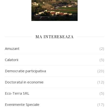
MA INTERESEAZA
Amuzant
(2)
Calatorii
(5)
Democratie participativa
(23)
Doctoratul in economie
(12)
Eco-Terra SRL
(5)
Evenimente Speciale
(17)