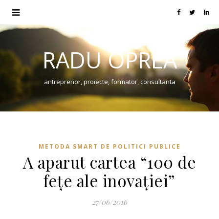
RADU OPREA
antreprenor, proiecte, formator, consultanta
METODA SMART DE POLITICI PUBLICE
A aparut cartea “100 de
fețe ale inovației”
27/06/2016