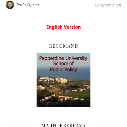
on 
Radu Oprea
Comments Off
English Version
RECOMAND
MA INTERESEAZA