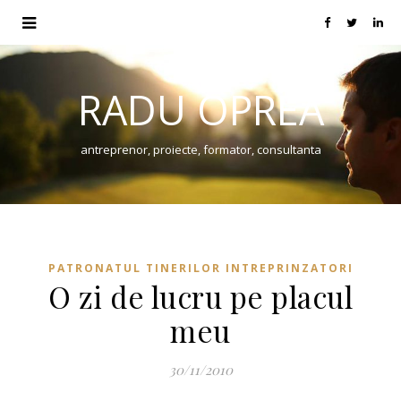
RADU OPREA
antreprenor, proiecte, formator, consultanta
PATRONATUL TINERILOR INTREPRINZATORI
O zi de lucru pe placul
meu
30/11/2010