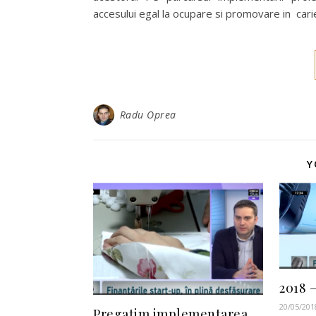
accesului egal la ocupare si promovare in car
Radu Oprea
Y
2018 
20/05/201
Pregatim implementarea