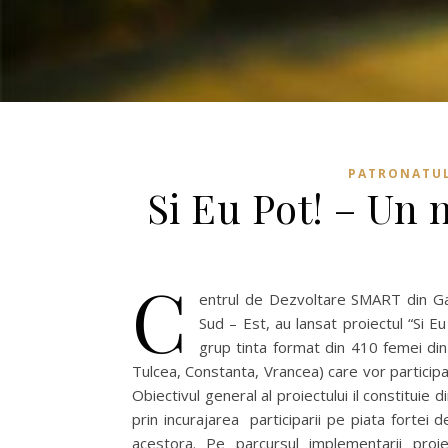
PATRONATUL
Si Eu Pot! – Un 
C
entrul de Dezvoltare SMART din Gal
Sud – Est, au lansat proiectul “Si
grup tinta format din 410 femei din
Tulcea, Constanta, Vrancea) care vor participa l
Obiectivul general al proiectului il constituie
prin incurajarea participarii pe piata fortei 
acestora. Pe parcursul implementarii proie