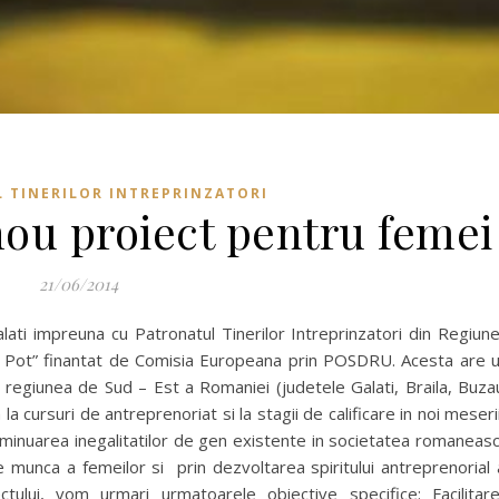
 TINERILOR INTREPRINZATORI
nou proiect pentru femei
21/06/2014
ati impreuna cu Patronatul Tinerilor Intreprinzatori din Regiun
 Eu Pot” finantat de Comisia Europeana prin POSDRU. Acesta are 
 regiunea de Sud – Est a Romaniei (judetele Galati, Braila, Buza
a cursuri de antreprenoriat si la stagii de calificare in noi meseri
 diminuarea inegalitatilor de gen existente in societatea romaneas
de munca a femeilor si prin dezvoltarea spiritului antreprenorial 
ctului, vom urmari urmatoarele obiective specifice: Facilitar