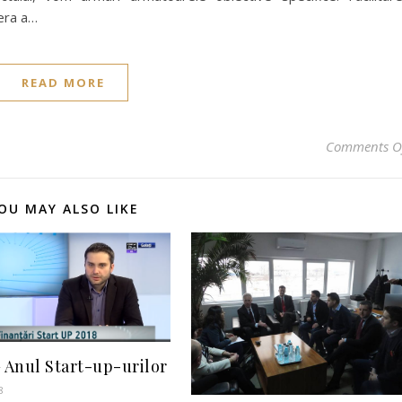
iera a…
READ MORE
Comments O
OU MAY ALSO LIKE
– Anul Start-up-urilor
8