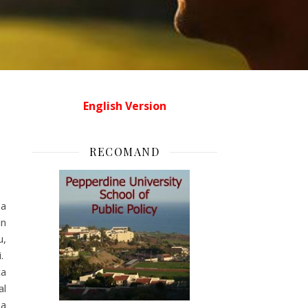
English Version
RECOMAND
ea
un
u,
i.
ca
al
ea