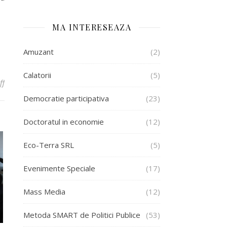
MA INTERESEAZA
Amuzant
(2)
Calatorii
(5)
on Si Eu Pot! – Un nou proiect pentru femei
ff
Democratie participativa
(23)
Doctoratul in economie
(12)
Eco-Terra SRL
(5)
Evenimente Speciale
(17)
Mass Media
(12)
Metoda SMART de Politici Publice
(53)