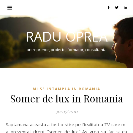
RADU OPREA
antreprenor, proiecte, formator, consultanta
MI SE INTAMPLA IN ROMANIA
Somer de lux in Romania
30/05/2010
Saptamana aceasta a fost o stire pe Realitatea TV care m-
a prezentat drept “somer de lux.” As vrea sa fac si eu