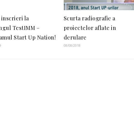
 inscrieri la
Scurta radiografie a
ingul TestIMM –
proiectelor aflate in
amul Start Up Nation!
derulare
9
08/08/2018