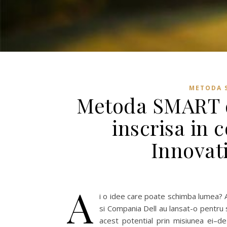
METODA S
Metoda SMART de
inscrisa in 
Innovat
A
i o idee care poate schimba lumea? 
si Compania Dell au lansat-o pentru 
acest potential prin misiunea ei–de 