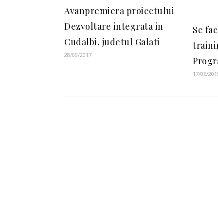
Avanpremiera proiectului
Dezvoltare integrata in
Se fac
Cudalbi, judetul Galati
train
28/09/2017
Progr
17/06/201