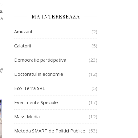
e,
a.
MA INTERESEAZA
ia
Amuzant
(2)
Calatorii
(5)
Democratie participativa
(23)
on Metoda SMART de Politici Publice a fost inscrisa in concursul D
ff
Doctoratul in economie
(12)
Eco-Terra SRL
(5)
Evenimente Speciale
(17)
Mass Media
(12)
Metoda SMART de Politici Publice
(53)