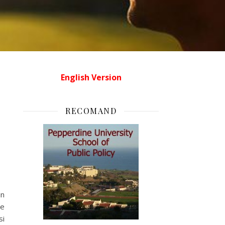
English Version
RECOMAND
in
re
si