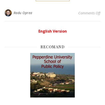
on 
Radu Oprea
Comments Off
English Version
RECOMAND