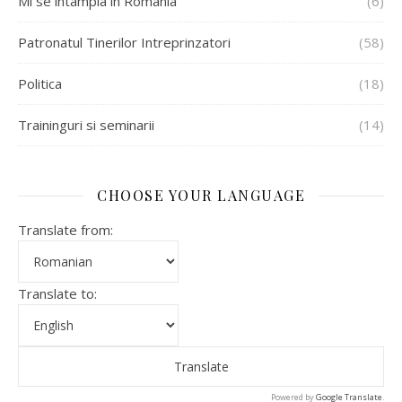
Mi se intampla in Romania
(6)
Patronatul Tinerilor Intreprinzatori
(58)
Politica
(18)
Traininguri si seminarii
(14)
CHOOSE YOUR LANGUAGE
Translate from:
Translate to:
Powered by
Google Translate
.