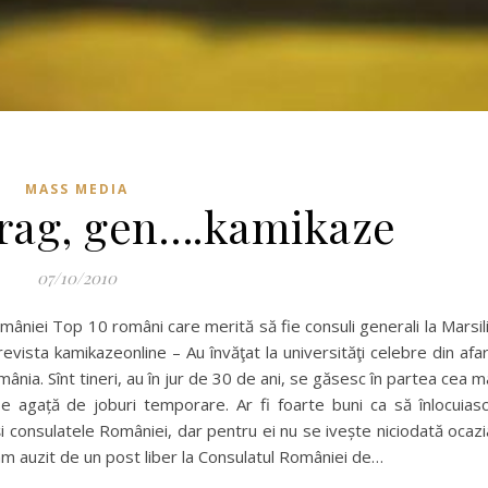
MASS MEDIA
drag, gen….kamikaze
07/10/2010
mâniei Top 10 români care merită să fie consuli generali la Marsil
revista kamikazeonline – Au învăţat la universităţi celebre din afa
mânia. Sînt tineri, au în jur de 30 de ani, se găsesc în partea cea m
ii se agață de joburi temporare. Ar fi foarte buni ca să înlocuias
i consulatele României, dar pentru ei nu se ivește niciodată ocazi
ă am auzit de un post liber la Consulatul României de…