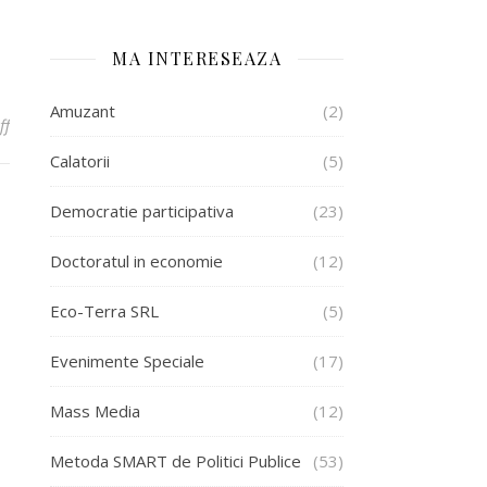
MA INTERESEAZA
Amuzant
(2)
on Un articol drag, gen….kamikaze
ff
Calatorii
(5)
Democratie participativa
(23)
Doctoratul in economie
(12)
Eco-Terra SRL
(5)
Evenimente Speciale
(17)
Mass Media
(12)
Metoda SMART de Politici Publice
(53)