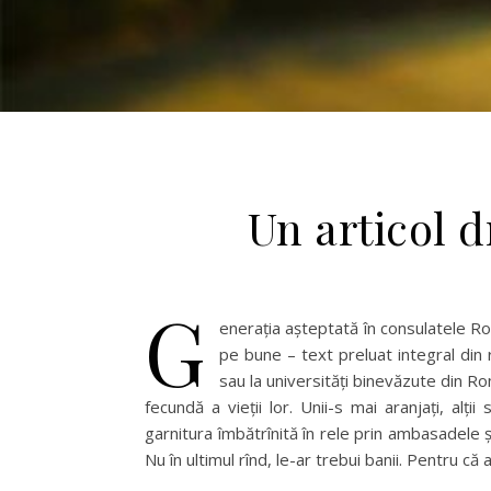
Un articol 
G
enerația așteptată în consulatele Ro
pe bune – text preluat integral din 
sau la universități binevăzute din Ro
fecundă a vieții lor. Unii-s mai aranjați, alț
garnitura îmbătrînită în rele prin ambasadele ș
Nu în ultimul rînd, le-ar trebui banii. Pentru c