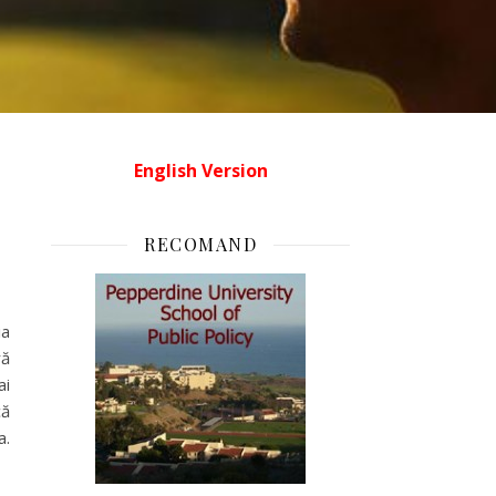
English Version
RECOMAND
ia
ră
ai
că
a.