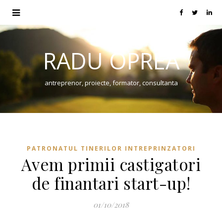
RADU OPREA
antreprenor, proiecte, formator, consultanta
PATRONATUL TINERILOR INTREPRINZATORI
Avem primii castigatori
de finantari start-up!
01/10/2018