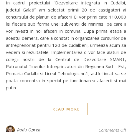
In cadrul proiectului “Dezvoltare integrata in Cudalbi,
judetul Galati” am selectat primii 20 de castigatori ai
concursului de planuri de afaceri! Ei vor primi cate 110,000
lei fiecare sub forma unei subventii de minimis, pe care ii
vor investi in noi afaceri in comuna. Dupa prima etapa a
acestui demers, care a constat in organizarea cursurilor de
antreprenoriat pentru 120 de cudalbeni, urmeaza acum sa
vedem si rezultatele. Implementarea o vor face alaturi de
colegii nostri de la Centrul de Dezvoltare SMART,
Patronatul Tinerilor Intreprinzatori din Regiunea Sud – Est,
Primaria Cudalbi si Liceul Tehnologic nr.1, astfel incat sa se
poata concentra in special pe functionarea afacerii si mai
putin…
READ MORE
on 
Radu Oprea
Comments Off