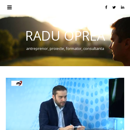
RADU OPREA
antreprenor, proiecte, formator, consultanta