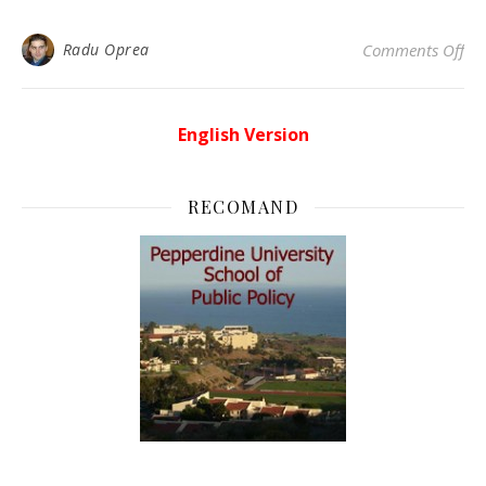
on 
Radu Oprea
Comments Off
English Version
RECOMAND