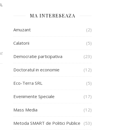
i,
MA INTERESEAZA
Amuzant
(2)
Calatorii
(5)
nt
Democratie participativa
(23)
Doctoratul in economie
(12)
Eco-Terra SRL
(5)
Evenimente Speciale
(17)
Mass Media
(12)
Metoda SMART de Politici Publice
(53)