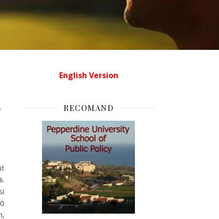
English Version
l
RECOMAND
ut
%.
si
10
n,