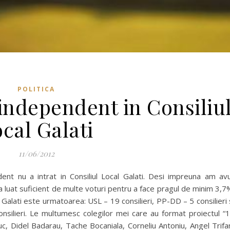
POLITICA
independent in Consiliu
cal Galati
11/06/2012
dent nu a intrat in Consiliul Local Galati. Desi impreuna am av
a luat suficient de multe voturi pentru a face pragul de minim 3,7
al Galati este urmatoarea: USL – 19 consilieri, PP-DD – 5 consilieri 
silieri. Le multumesc colegilor mei care au format proiectul “
uc, Didel Badarau, Tache Bocaniala, Corneliu Antoniu, Angel Trifa