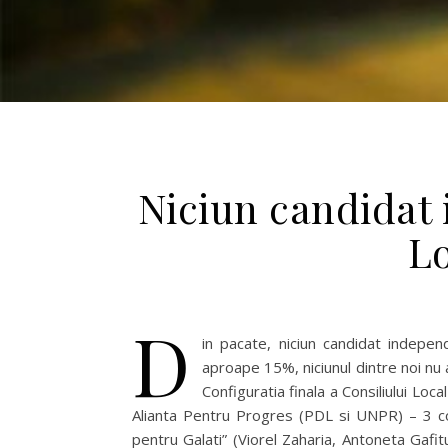
Niciun candidat 
Lo
D
in pacate, niciun candidat indepen
aproape 15%, niciunul dintre noi nu 
Configuratia finala a Consiliului Loc
Alianta Pentru Progres (PDL si UNPR) – 3 con
pentru Galati” (Viorel Zaharia, Antoneta Gafit