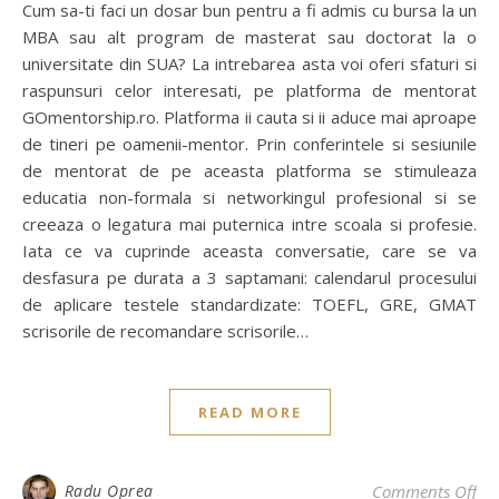
Cum sa-ti faci un dosar bun pentru a fi admis cu bursa la un
MBA sau alt program de masterat sau doctorat la o
universitate din SUA? La intrebarea asta voi oferi sfaturi si
raspunsuri celor interesati, pe platforma de mentorat
GOmentorship.ro. Platforma ii cauta si ii aduce mai aproape
de tineri pe oamenii-mentor. Prin conferintele si sesiunile
de mentorat de pe aceasta platforma se stimuleaza
educatia non-formala si networkingul profesional si se
creeaza o legatura mai puternica intre scoala si profesie.
Iata ce va cuprinde aceasta conversatie, care se va
desfasura pe durata a 3 saptamani: calendarul procesului
de aplicare testele standardizate: TOEFL, GRE, GMAT
scrisorile de recomandare scrisorile…
READ MORE
on 
Radu Oprea
Comments Off