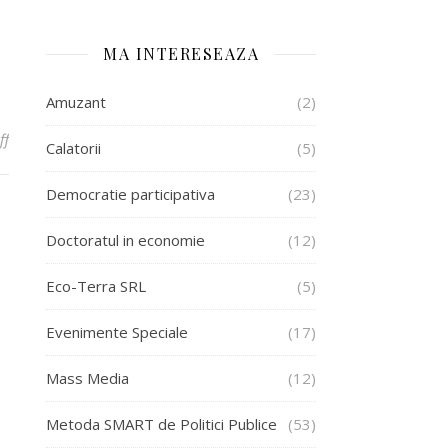
MA INTERESEAZA
Amuzant
(2)
on Pepperdine pentru a opta oara la RIUF
ff
Calatorii
(5)
Democratie participativa
(23)
Doctoratul in economie
(12)
Eco-Terra SRL
(5)
Evenimente Speciale
(17)
Mass Media
(12)
Metoda SMART de Politici Publice
(53)