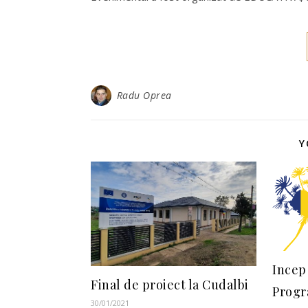
Radu Oprea
Y
Incep 
Final de proiect la Cudalbi
Progr
30/01/2021