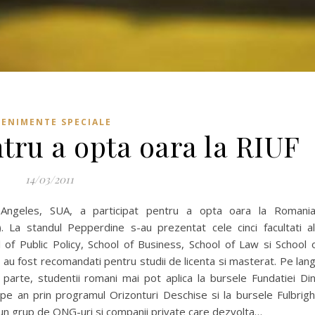
VENIMENTE SPECIALE
tru a opta oara la RIUF
14/03/2011
 Angeles, SUA, a participat pentru a opta oara la Romani
). La standul Pepperdine s-au prezentat cele cinci facultati a
l of Public Policy, School of Business, School of Law si School 
 au fost recomandati pentru studii de licenta si masterat. Pe lan
n parte, studentii romani mai pot aplica la bursele Fundatiei Di
pe an prin programul Orizonturi Deschise si la bursele Fulbrigh
n grup de ONG-uri si companii private care dezvolta…