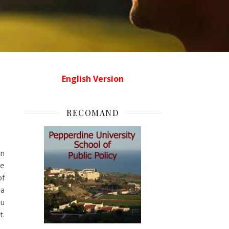
English Version
RECOMAND
an
le
of
ga
nu
t.