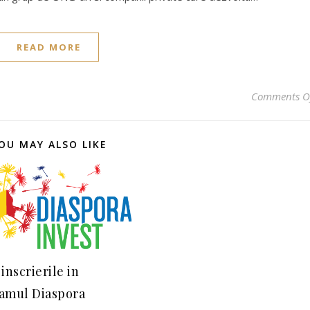
READ MORE
Comments O
OU MAY ALSO LIKE
inscrierile in
amul Diaspora