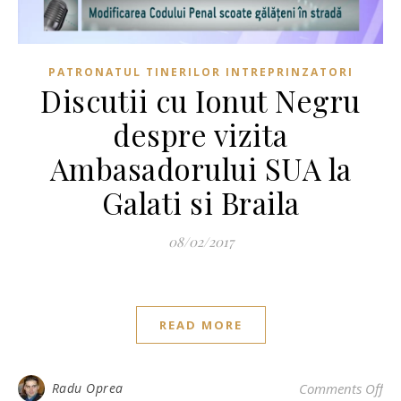
PATRONATUL TINERILOR INTREPRINZATORI
Discutii cu Ionut Negru
despre vizita
Ambasadorului SUA la
Galati si Braila
08/02/2017
READ MORE
on 
Radu Oprea
Comments Off