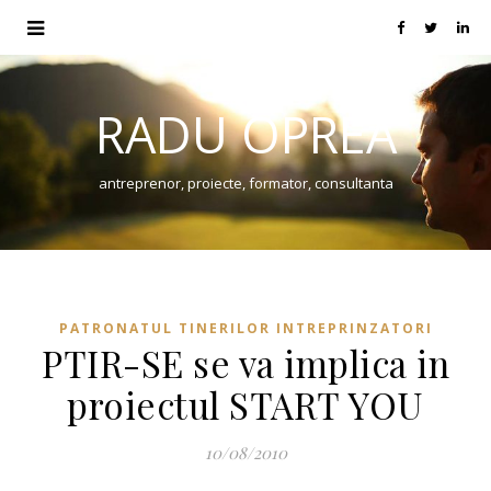
RADU OPREA
antreprenor, proiecte, formator, consultanta
PATRONATUL TINERILOR INTREPRINZATORI
PTIR-SE se va implica in
proiectul START YOU
10/08/2010