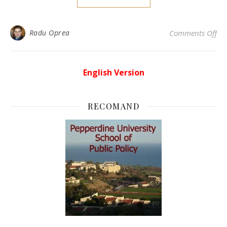
on 
Radu Oprea
Comments Off
English Version
RECOMAND