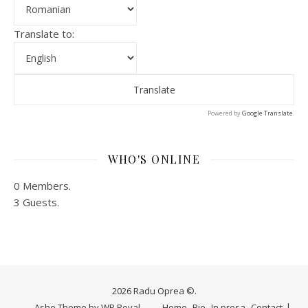
Translate to:
Powered by
Google Translate
.
WHO'S ONLINE
0 Members.
3 Guests.
2026 Radu Oprea ©.
Ashe Theme by
WP Royal
.
Home
Bio
In presa
Contact