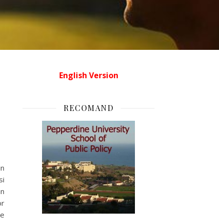
English Version
RECOMAND
in
si
an
or
de