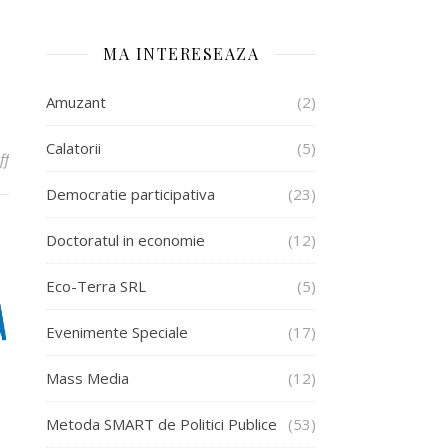
MA INTERESEAZA
Amuzant
(2)
Calatorii
(5)
on PTIR-SE a sprijinit concursul “Liceanul Anului” in judetul Galati
ff
Democratie participativa
(23)
Doctoratul in economie
(12)
Eco-Terra SRL
(5)
Evenimente Speciale
(17)
Mass Media
(12)
Metoda SMART de Politici Publice
(53)