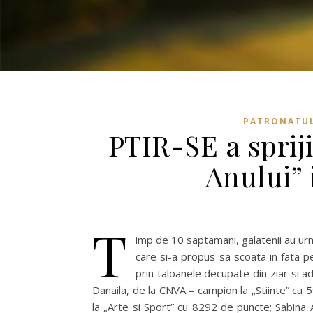
PATRONATUL
PTIR-SE a sprij
Anului” 
T
imp de 10 saptamani, galatenii au urm
care si-a propus sa scoata in fata pe 
prin taloanele decupate din ziar si ad
Danaila, de la CNVA – campion la „Stiinte” cu 
la „Arte si Sport” cu 8292 de puncte; Sabina A