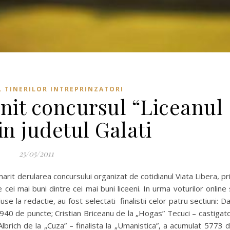
 TINERILOR INTREPRINZATORI
init concursul “Liceanul
in judetul Galati
25/05/2011
arit derularea concursului organizat de cotidianul Viata Libera, pr
cei mai buni dintre cei mai buni liceeni. In urma voturilor online 
use la redactie, au fost selectati finalistii celor patru sectiuni: D
5940 de puncte; Cristian Briceanu de la „Hogas” Tecuci – castigat
lbrich de la „Cuza” – finalista la „Umanistica”, a acumulat 5773 