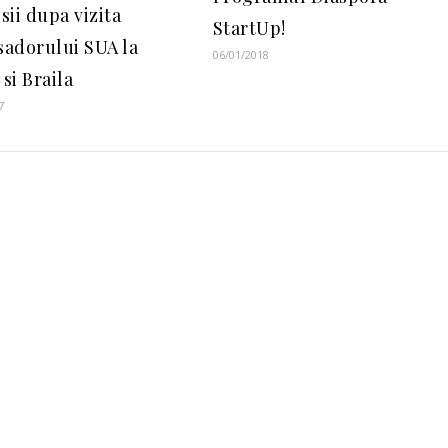
sii dupa vizita
StartUp!
adorului SUA la
06/01/2018
 si Braila
7