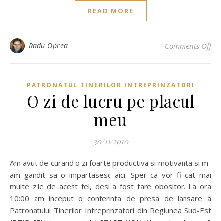
READ MORE
on 
Radu Oprea
Comments Off
PATRONATUL TINERILOR INTREPRINZATORI
O zi de lucru pe placul
meu
30/11/2010
Am avut de curand o zi foarte productiva si motivanta si m-
am gandit sa o impartasesc aici. Sper ca vor fi cat mai
multe zile de acest fel, desi a fost tare obositor. La ora
10:00 am inceput o conferinta de presa de lansare a
Patronatului Tinerilor Intreprinzatori din Regiunea Sud-Est