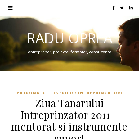
RADU OPREA
antreprenor, proiecte, formator, consultanta
PATRONATUL TINERILOR INTREPRINZATORI
Ziua Tanarului
Intreprinzator 2011 –
mentorat si instrumente
suport