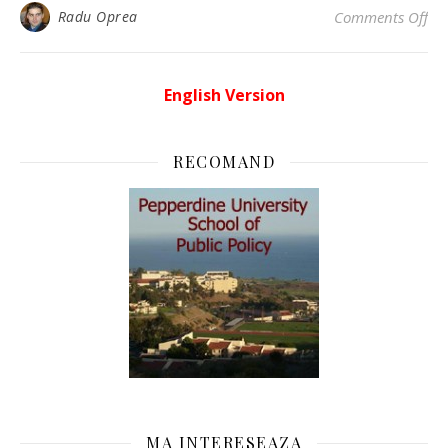
on 
Radu Oprea
Comments Off
English Version
RECOMAND
MA INTERESEAZA