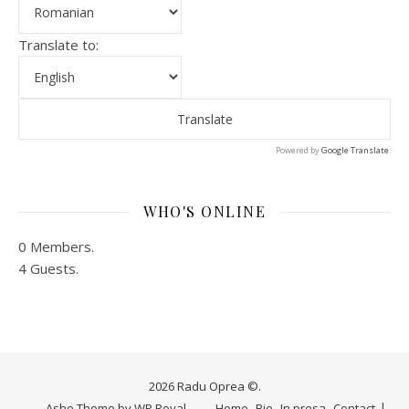
Translate to:
Powered by
Google Translate
.
WHO'S ONLINE
0 Members.
4 Guests.
2026 Radu Oprea ©.
Ashe Theme by
WP Royal
.
Home
Bio
In presa
Contact