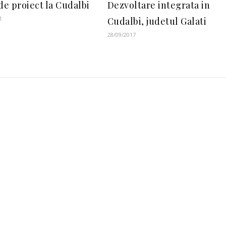
de proiect la Cudalbi
Dezvoltare integrata in
1
Cudalbi, judetul Galati
28/09/2017