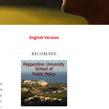
English Version
RECOMAND
in
ra
si
e.
 –