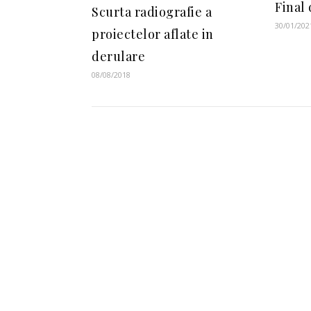
Final 
Scurta radiografie a
30/01/202
proiectelor aflate in
derulare
08/08/2018