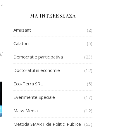
si
MA INTERESEAZA
Amuzant
(2)
Calatorii
(5)
on Metoda SMART de Politici Publice va fi lansata luni, 8 august 20
ff
Democratie participativa
(23)
Doctoratul in economie
(12)
Eco-Terra SRL
(5)
Evenimente Speciale
(17)
Mass Media
(12)
Metoda SMART de Politici Publice
(53)