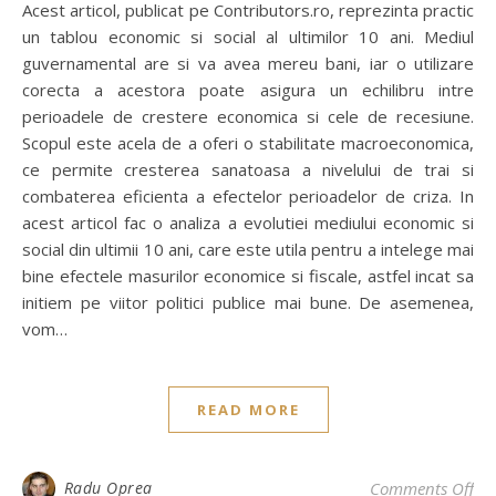
Acest articol, publicat pe Contributors.ro, reprezinta practic
un tablou economic si social al ultimilor 10 ani. Mediul
guvernamental are si va avea mereu bani, iar o utilizare
corecta a acestora poate asigura un echilibru intre
perioadele de crestere economica si cele de recesiune.
Scopul este acela de a oferi o stabilitate macroeconomica,
ce permite cresterea sanatoasa a nivelului de trai si
combaterea eficienta a efectelor perioadelor de criza. In
acest articol fac o analiza a evolutiei mediului economic si
social din ultimii 10 ani, care este utila pentru a intelege mai
bine efectele masurilor economice si fiscale, astfel incat sa
initiem pe viitor politici publice mai bune. De asemenea,
vom…
READ MORE
on 
Radu Oprea
Comments Off