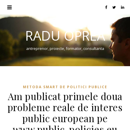
RADU OPREA
antreprenor, proiecte, formator, consultanta
METODA SMART DE POLITICI PUBLICE
Am publicat primele doua
probleme reale de interes
public european pe
www.public-policies.eu