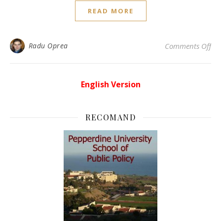
READ MORE
on 
Radu Oprea
Comments Off
English Version
RECOMAND