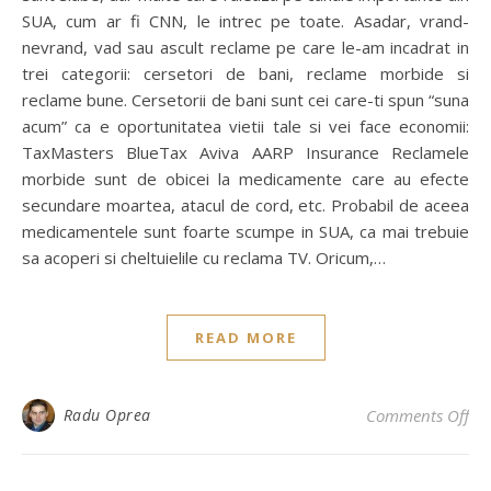
SUA, cum ar fi CNN, le intrec pe toate. Asadar, vrand-
nevrand, vad sau ascult reclame pe care le-am incadrat in
trei categorii: cersetori de bani, reclame morbide si
reclame bune. Cersetorii de bani sunt cei care-ti spun “suna
acum” ca e oportunitatea vietii tale si vei face economii:
TaxMasters BlueTax Aviva AARP Insurance Reclamele
morbide sunt de obicei la medicamente care au efecte
secundare moartea, atacul de cord, etc. Probabil de aceea
medicamentele sunt foarte scumpe in SUA, ca mai trebuie
sa acoperi si cheltuielile cu reclama TV. Oricum,…
READ MORE
on
Radu Oprea
Comments Off