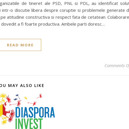
nizatiile de tineret ale PSD, PNL si PDL, au identificat solut
 si intr-o discutie libera despre coruptie si problemele generate 
 pe atitudine constructiva si respect fata de cetatean. Colaborar
 s-a dovedit a fi foarte productiva. Ambele parti doresc…
READ MORE
Comments O
OU MAY ALSO LIKE