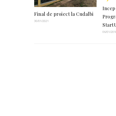
Incep 
Final de proiect la Cudalbi
Progr
30/01/2021
Start
06/01/201