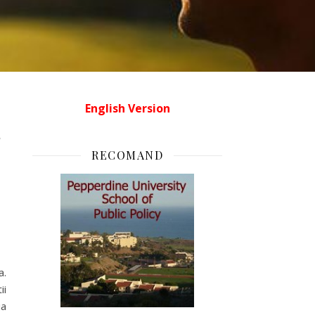
English Version
T
RECOMAND
a.
ii
ia