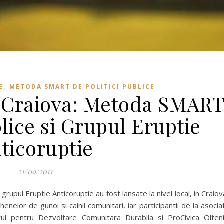
,
E
METODA SMART DE POLITICI PUBLICE
a Craiova: Metoda SMAR
blice si Grupul Eruptie
ticoruptie
21/09/2011
grupul Eruptie Anticoruptie au fost lansate la nivel local, in Craiov
elor de gunoi si cainii comunitari, iar participantii de la asociat
l pentru Dezvoltare Comunitara Durabila si ProCivica Olten