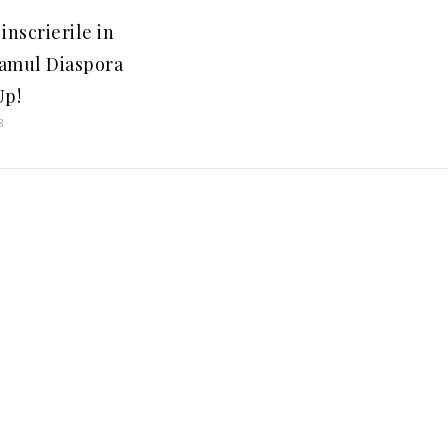
inscrierile in
amul Diaspora
Up!
8