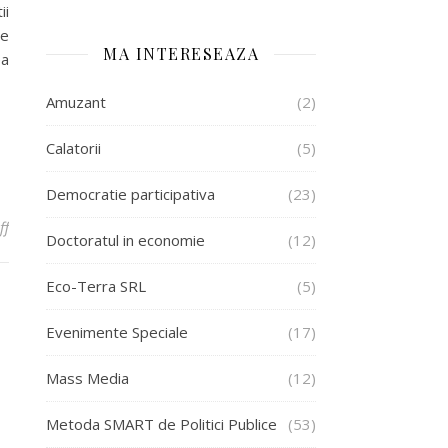
ii
de
MA INTERESEAZA
ea
Amuzant
(2)
Calatorii
(5)
Democratie participativa
(23)
on Dubla lansare la Craiova: Metoda SMART de Politici Publice si G
ff
Doctoratul in economie
(12)
Eco-Terra SRL
(5)
Evenimente Speciale
(17)
Mass Media
(12)
Metoda SMART de Politici Publice
(53)