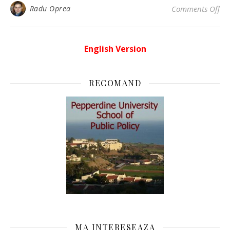
on 
Radu Oprea
Comments Off
English Version
RECOMAND
MA INTERESEAZA