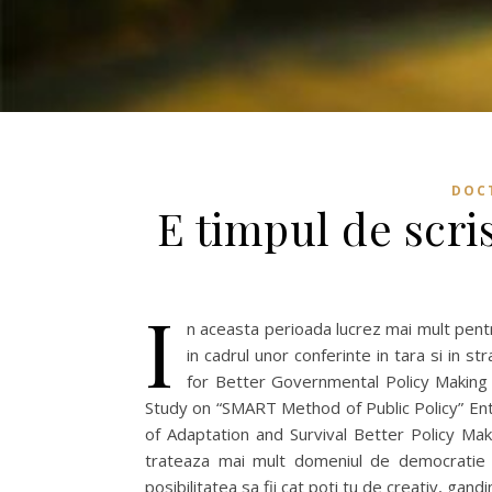
DOC
E timpul de scri
I
n aceasta perioada lucrez mai mult pentr
in cadrul unor conferinte in tara si in str
for Better Governmental Policy Making
Study on “SMART Method of Public Policy” Ent
of Adaptation and Survival Better Policy Ma
trateaza mai mult domeniul de democratie pa
posibilitatea sa fii cat poti tu de creativ, gan