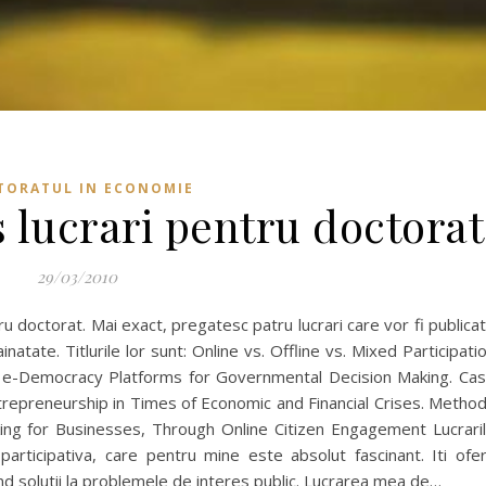
TORATUL IN ECONOMIE
s lucrari pentru doctorat
29/03/2010
u doctorat. Mai exact, pregatesc patru lucrari care vor fi publica
ainatate. Titlurile lor sunt: Online vs. Offline vs. Mixed Participati
 e-Democracy Platforms for Governmental Decision Making. Ca
repreneurship in Times of Economic and Financial Crises. Metho
king for Businesses, Through Online Citizen Engagement Lucrari
rticipativa, care pentru mine este absolut fascinant. Iti ofe
dind solutii la problemele de interes public. Lucrarea mea de…