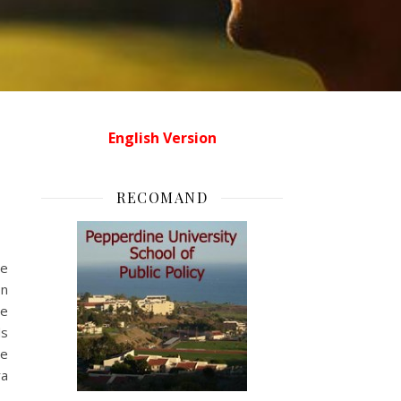
English Version
RECOMAND
te
on
se
ds
le
ra