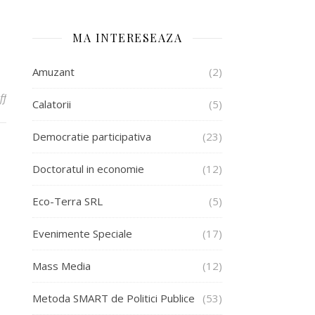
MA INTERESEAZA
Amuzant
(2)
on E timpul de scris lucrari pentru doctorat
ff
Calatorii
(5)
Democratie participativa
(23)
Doctoratul in economie
(12)
Eco-Terra SRL
(5)
Evenimente Speciale
(17)
Mass Media
(12)
Metoda SMART de Politici Publice
(53)