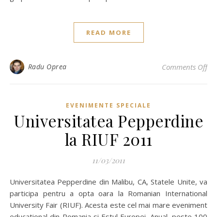
READ MORE
on 
Radu Oprea
Comments Off
EVENIMENTE SPECIALE
Universitatea Pepperdine
la RIUF 2011
11/03/2011
Universitatea Pepperdine din Malibu, CA, Statele Unite, va
participa pentru a opta oara la Romanian International
University Fair (RIUF). Acesta este cel mai mare eveniment
educational din Romania si Estul Europei. Anual, peste 100