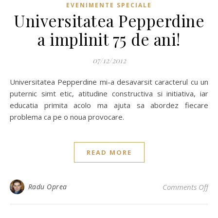
EVENIMENTE SPECIALE
Universitatea Pepperdine
a implinit 75 de ani!
07/12/2012
Universitatea Pepperdine mi-a desavarsit caracterul cu un
puternic simt etic, atitudine constructiva si initiativa, iar
educatia primita acolo ma ajuta sa abordez fiecare
problema ca pe o noua provocare.
READ MORE
on 
Radu Oprea
Comments Off