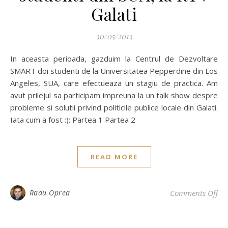
Galati
30/05/2013
In aceasta perioada, gazduim la Centrul de Dezvoltare
SMART doi studenti de la Universitatea Pepperdine din Los
Angeles, SUA, care efectueaza un stagiu de practica. Am
avut prilejul sa participam impreuna la un talk show despre
probleme si solutii privind politicile publice locale din Galati.
Iata cum a fost :): Partea 1 Partea 2
READ MORE
on 
Radu Oprea
Comments Off