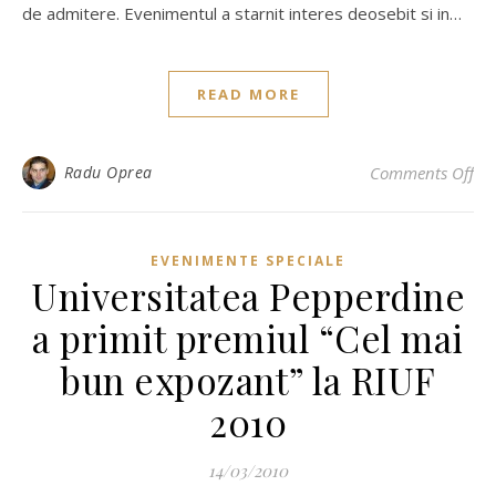
de admitere. Evenimentul a starnit interes deosebit si in…
READ MORE
on 
Radu Oprea
Comments Off
EVENIMENTE SPECIALE
Universitatea Pepperdine
a primit premiul “Cel mai
bun expozant” la RIUF
2010
14/03/2010