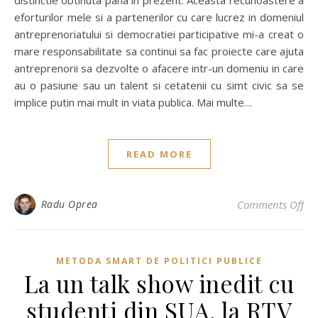
distinctie obtinuta pana in prezent. Aceasta recunoastere a
eforturilor mele si a partenerilor cu care lucrez in domeniul
antreprenoriatului si democratiei participative mi-a creat o
mare responsabilitate sa continui sa fac proiecte care ajuta
antreprenorii sa dezvolte o afacere intr-un domeniu in care
au o pasiune sau un talent si cetatenii cu simt civic sa se
implice putin mai mult in viata publica. Mai multe…
READ MORE
on 
Radu Oprea
Comments Off
METODA SMART DE POLITICI PUBLICE
La un talk show inedit cu
studenti din SUA, la RTV