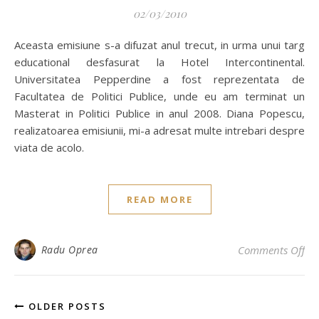
02/03/2010
Aceasta emisiune s-a difuzat anul trecut, in urma unui targ
educational desfasurat la Hotel Intercontinental.
Universitatea Pepperdine a fost reprezentata de
Facultatea de Politici Publice, unde eu am terminat un
Masterat in Politici Publice in anul 2008. Diana Popescu,
realizatoarea emisiunii, mi-a adresat multe intrebari despre
viata de acolo.
READ MORE
on 
Radu Oprea
Comments Off
OLDER POSTS