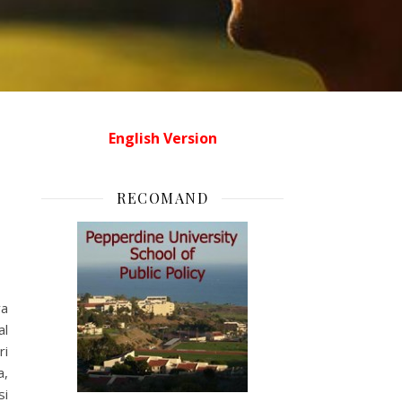
English Version
RECOMAND
va
al
ri
a,
si