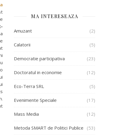
a
st
MA INTERESEAZA
re
c-
Amuzant
(2)
a
de
Calatorii
(5)
at
ni
Democratie participativa
(23)
u
-o
Doctoratul in economie
(12)
ui
ui
Eco-Terra SRL
(5)
s
n.
Evenimente Speciale
(17)
nt
Mass Media
(12)
Metoda SMART de Politici Publice
(53)