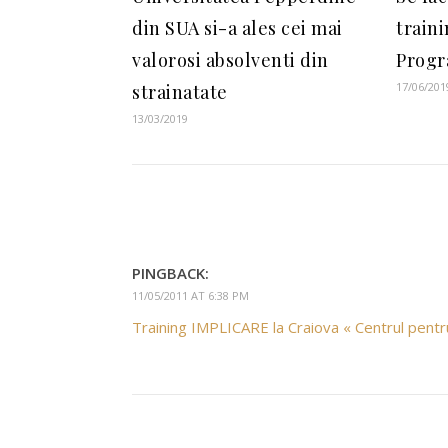
din SUA si-a ales cei mai
train
valorosi absolventi din
Progr
17/06/201
strainatate
13/03/2019
PINGBACK:
11/05/2011 AT 6:38 PM
Training IMPLICARE la Craiova « Centrul pent