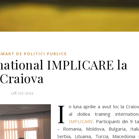
MART DE POLITICI PUBLICE
rnational IMPLICARE la
Craiova
08/05/2011
I
n luna aprilie a avut loc la Craio
al doilea training internation
IMPLICARE
. Participanti din 9 ta
– Romania, Moldova, Bulgaria, Itali
Serbia, Lituania, Turcia, Macedonia 