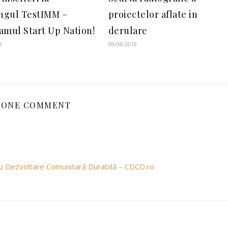
ingul TestIMM –
proiectelor aflate in
amul Start Up Nation!
derulare
9
08/08/2018
ONE COMMENT
ru Dezvoltare Comunitară Durabilă – CDCD.ro