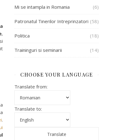
Mi se intampla in Romania
(6)
Patronatul Tinerilor Intreprinzatori
(58)
ea
e
,
Politica
(18)
i
it
Traininguri si seminarii
(14)
CHOOSE YOUR LANGUAGE
Translate from:
la
Translate to:
ta
i
.
ui
ul