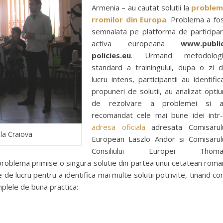
Armenia – au cautat solutii la
problem
rromilor din Europa
. Problema a fo
semnalata pe platforma de participa
activa europeana
www.publi
policies.eu
. Urmand metodologi
standard a trainingului, dupa o zi 
lucru intens, participantii au identific
propuneri de solutii, au analizat optiu
de rezolvare a problemei si a
recomandat cele mai bune idei intr
adresa oficiala
adresata Comisarul
la Craiova
European Laszlo Andor si Comisarul
Consiliului Europei Thoma
roblema primise o singura solutie din partea unui cetatean roma
e de lucru pentru a identifica mai multe solutii potrivite, tinand co
mplele de buna practica: