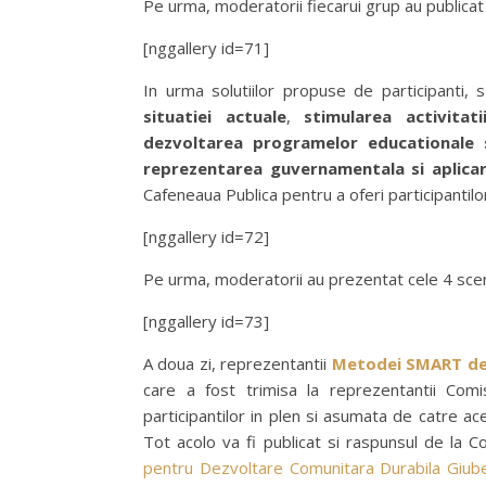
Pe urma, moderatorii fiecarui grup au publicat 
[nggallery id=71]
In urma solutiilor propuse de participanti, 
situatiei actuale
,
stimularea activitat
dezvoltarea programelor educationale s
reprezentarea guvernamentala si aplicar
Cafeneaua Publica pentru a oferi participantil
[nggallery id=72]
Pe urma, moderatorii au prezentat cele 4 scena
[nggallery id=73]
A doua zi, reprezentantii
Metodei SMART de P
care a fost trimisa la reprezentantii Comi
participantilor in plen si asumata de catre ac
Tot acolo va fi publicat si raspunsul de la 
pentru Dezvoltare Comunitara Durabila Giub