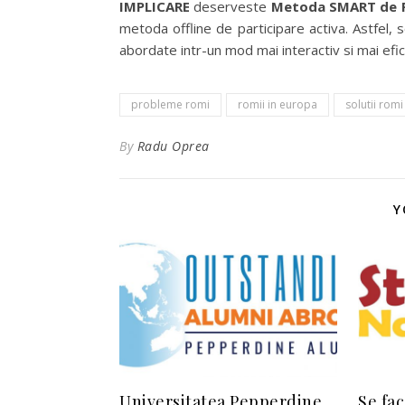
IMPLICARE
deserveste
Metoda SMART de Po
metoda offline de participare activa. Astfel,
abordate intr-un mod mai interactiv si mai efic
probleme romi
romii in europa
solutii romi
By
Radu Oprea
Y
Universitatea Pepperdine
Se fac