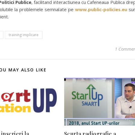
litici Publice
, facilitand interactiunea cu Cafeneaua Publica dre
 solutiile la problemele semnalate pe
www.public-policies.eu
su
ient.
training implicare
1 Comme
OU MAY ALSO LIKE
 inscrieri la
Scurta radiografie a