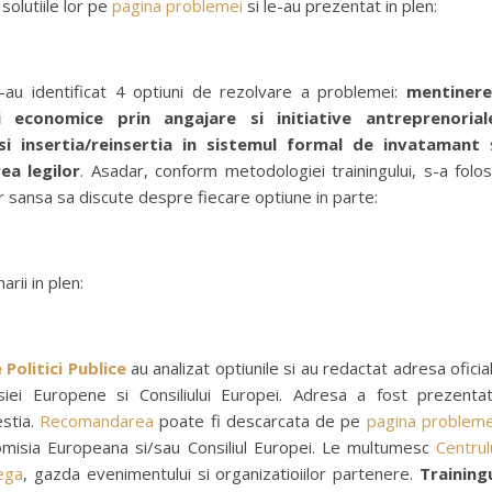
solutiile lor pe
pagina problemei
si le-au prezentat in plen:
s-au identificat 4 optiuni de rezolvare a problemei:
mentiner
ii economice prin angajare si initiative antreprenorial
i insertia/reinsertia in sistemul formal de invatamant
s
ea legilor
. Asadar, conform metodologiei trainingului, s-a folos
or sansa sa discute despre fiecare optiune in parte:
rii in plen:
olitici Publice
au analizat optiunile si au redactat adresa oficia
siei Europene si Consiliului Europei. Adresa a fost prezenta
estia.
Recomandarea
poate fi descarcata de pe
pagina probleme
Comisia Europeana si/sau Consiliul Europei. Le multumesc
Centrul
ega
, gazda evenimentului si organizatioiilor partenere.
Training