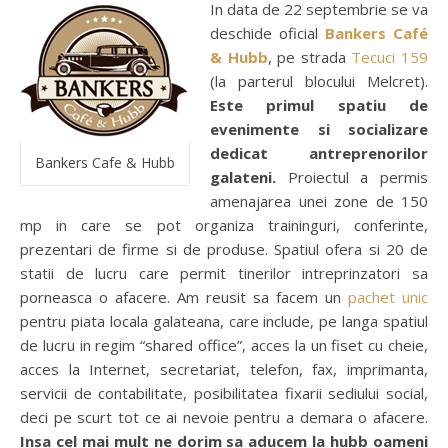
In data de 22 septembrie se va
deschide oficial
Bankers Café
& Hubb
, pe strada
Tecuci 159
(la parterul blocului Melcret).
Este primul spatiu de
evenimente si socializare
dedicat antreprenorilor
Bankers Cafe & Hubb
galateni.
Proiectul a permis
amenajarea unei zone de 150
mp in care se pot organiza traininguri, conferinte,
prezentari de firme si de produse. Spatiul ofera si 20 de
statii de lucru care permit tinerilor intreprinzatori sa
porneasca o afacere. Am reusit sa facem un
pachet unic
pentru piata locala galateana, care include, pe langa spatiul
de lucru in regim “shared office”, acces la un fiset cu cheie,
acces la Internet, secretariat, telefon, fax, imprimanta,
servicii de contabilitate, posibilitatea fixarii sediului social,
deci pe scurt tot ce ai nevoie pentru a demara o afacere.
Insa cel mai mult ne dorim sa aducem la hubb oameni