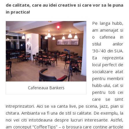
de calitate, care au idei creative si care vor sa le puna
in practica!
Pe langa hubb,
am amenajat si
o cafenea in
stilul anilor
’30-’40 din SUA.
Ea reprezinta
locul perfect de
socializare atat
pentru membrii
hubb-ului, cat si
Cafeneaua Bankers
pentru toti cei
care se simt
intreprinzatori. Aici se va canta live, pe scena, jazz, pian si
chitara. Ambianta va fi una de stil si calitate. De exemplu, la
noi vei citi intotdeauna despre lucruri interesante. Astfel,
am conceput “CoffeeTips” – o brosura care contine articole