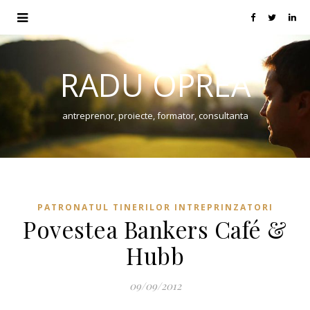
RADU OPREA
antreprenor, proiecte, formator, consultanta
PATRONATUL TINERILOR INTREPRINZATORI
Povestea Bankers Café &
Hubb
09/09/2012