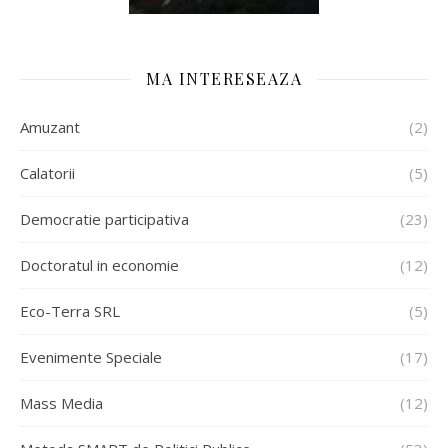
MA INTERESEAZA
Amuzant
(2)
Calatorii
(5)
Democratie participativa
(23)
Doctoratul in economie
(12)
Eco-Terra SRL
(5)
Evenimente Speciale
(17)
Mass Media
(12)