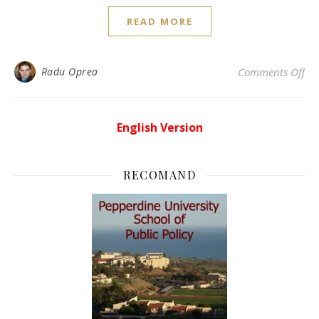
READ MORE
on 
Radu Oprea
Comments Off
English Version
RECOMAND