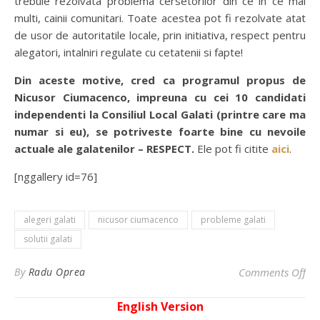
trebuie rezolvata problema cersetorilor din ce in ce mai
multi, cainii comunitari. Toate acestea pot fi rezolvate atat
de usor de autoritatile locale, prin initiativa, respect pentru
alegatori, intalniri regulate cu cetatenii si fapte!
Din aceste motive, cred ca programul propus de
Nicusor Ciumacenco, impreuna cu cei 10 candidati
independenti la Consiliul Local Galati (printre care ma
numar si eu), se potriveste foarte bine cu nevoile
actuale ale galatenilor – RESPECT.
Ele pot fi citite
aici
.
[nggallery id=76]
alegeri galati
nicusor ciumacenco
probleme galati
solutii galati
on
By
Radu Oprea
Comments Off
English Version