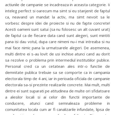
actiunile de campanie se incadreaza in aceasta categorie. Ii
inteleg perfect si oarecum ma simt si eu stanjenit de faptul
ca, neavand un mandat la activ, ma simt nevoit sa le
vorbesc despre idei de proiecte si nu de fapte concrete!
Acesti oameni sunt satui (sa nu folosesc un alt cuvant urat)
de faptul ca de fiecare data cand sunt alegeri, sunt mintiti
pana isi dau votul, dupa care nimeni nu-i mai intreaba si nu
mai face nimic pana la urmatoarele alegeri. De asemenea,
multi dintre ei s-au lovit de usi inchise atunci cand au dorit
sa rezolve o problema prin intermediul institutiilor publice.
Personal cred ca un cetatean ales intr-o functie de
demnitate publica trebuie sa se comporte ca in campania
electorala timp de 4 ani, iar in perioada oficiala de campanie
electorala sa-si prezinte realizarile concrete. Mai mult, multi
dintre ei sunt suparati pe atitudinea de multe ori sfidatoare
a alesilor locali si ai celor din functii importante de
conducere, atunci cand semnaleaza probleme in
comunitatea locala cum ar fi canalizarile infundate, lipsa de