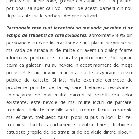
canalizari in unele zone, gropile din asfalt, etc. Din pacate,
pot doar sa sper ca-i voi intalni pe acesti oameni din nou
dupa 4 ani si sa le vorbesc despre realizari.
Persoanele care sunt incantate sa ma vada pe mine si pe
echipa de studenti cu care colaborez:
aproximativ 80% din
persoanele cu care interactionez sunt placut surprinse sa
ma vada pe strada si de multe ori avem un dialog foarte
informativ pentru ei si educativ pentru mine. Pot spune
acum ca galatenii nu au nevoie in acest moment de mega
proiecte! Ei au nevoie mai intai sa le asiguram servicii
publice de calitate. Si iata niste exemple concrete de
probleme primite de la ei, care trebuiesc rezolvate :
amenajarea de mai multe parcuri si reabilitarea celor
existente, este nevoie de mai multe locuri de parcare,
trebuiesc ridicate masinile vechi, trebuie facuta curatenie
mai eficient, trebuiesc taiati plopii si pus in locul lor tei,
trebuiesc facute apartamente pentru tineri, trebuiesc
astupate gropile de pe strazi si de pe aleile dintre blocuri,