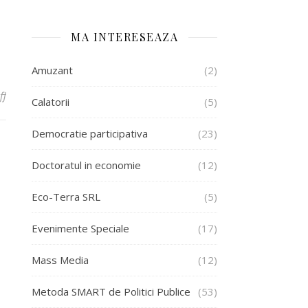
MA INTERESEAZA
Amuzant
(2)
on Impresii de campanie
ff
Calatorii
(5)
Democratie participativa
(23)
Doctoratul in economie
(12)
Eco-Terra SRL
(5)
Evenimente Speciale
(17)
Mass Media
(12)
Metoda SMART de Politici Publice
(53)