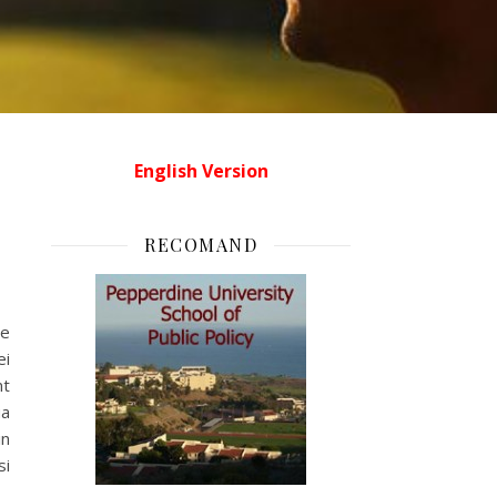
English Version
RECOMAND
de
ei
nt
ua
in
si