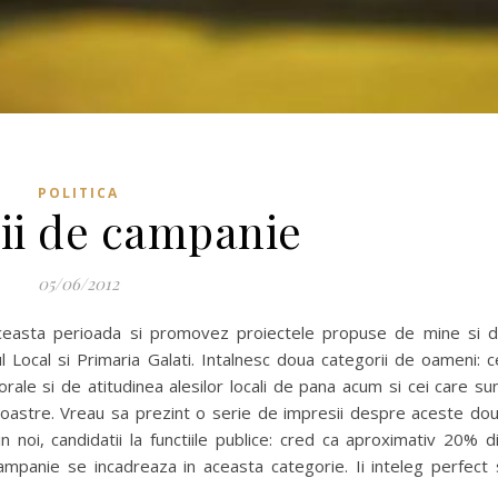
POLITICA
ii de campanie
05/06/2012
 aceasta perioada si promovez proiectele propuse de mine si 
 Local si Primaria Galati. Intalnesc doua categorii de oameni: c
rale si de atitudinea alesilor locali de pana acum si cei care su
e noastre. Vreau sa prezint o serie de impresii despre aceste do
n noi, candidatii la functiile publice: cred ca aproximativ 20% d
campanie se incadreaza in aceasta categorie. Ii inteleg perfect 