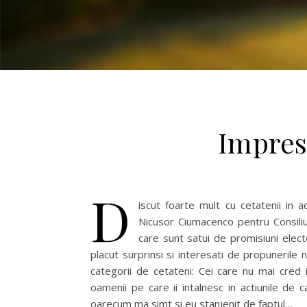
Impres
D
iscut foarte mult cu cetatenii in
Nicusor Ciumacenco pentru Consiliul
care sunt satui de promisiuni electo
placut surprinsi si interesati de propuneril
categorii de cetateni: Cei care nu mai cred i
oamenii pe care ii intalnesc in actiunile de 
oarecum ma simt si eu stanjenit de faptul…