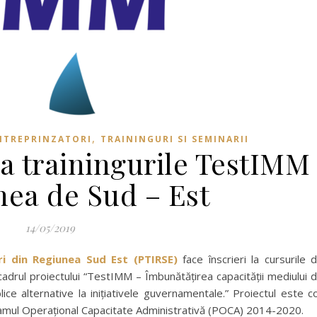
,
NTREPRINZATORI
TRAININGURI SI SEMINARII
 la trainingurile TestIMM
nea de Sud – Est
14/05/2019
ori din Regiunea Sud Est (PTIRSE)
face înscrieri la cursurile 
 cadrul proiectului “TestIMM – Îmbunătățirea capacității mediului 
lice alternative la inițiativele guvernamentale.” Proiectul este c
gramul Operațional Capacitate Administrativă (POCA) 2014-2020.