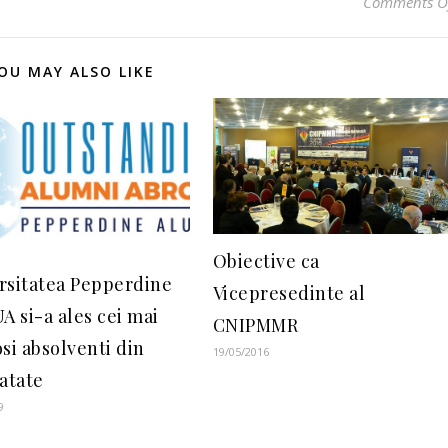
Comments O
OU MAY ALSO LIKE
Obiective ca
rsitatea Pepperdine
Vicepresedinte al
A si-a ales cei mai
CNIPMMR
si absolventi din
19/05/2016
natate
9