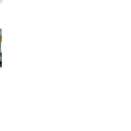
on Se fac inscrieri la trainingurile TestIMM in regiunea de Sud – Es
ff