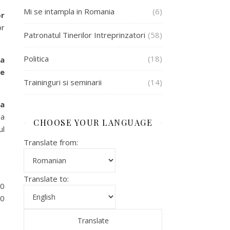
Mi se intampla in Romania
(6)
or
or
Patronatul Tinerilor Intreprinzatori
(58)
Politica
(18)
va
ce
Traininguri si seminarii
(14)
da
ea
CHOOSE YOUR LANGUAGE
ul
Translate from:
Translate to:
00
30