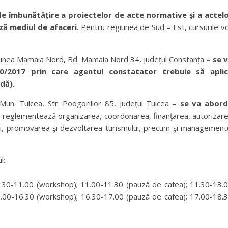
 de îmbunătățire a proiectelor de acte normative și a actel
ză mediul de afaceri.
Pentru regiunea de Sud – Est, cursurile v
țiunea Mamaia Nord, Bd. Mamaia Nord 34, județul Constanța –
se 
0/2017 prin care agentul constatator trebuie să apli
dă).
Mun. Tulcea, Str. Podgoriilor 85, județul Tulcea –
se va abor
e reglementează organizarea, coordonarea, finanţarea, autorizar
mului, promovarea şi dezvoltarea turismului, precum şi management
l:
9:30-11.00 (workshop); 11.00-11.30 (pauză de cafea); 11.30-13.
.00-16.30 (workshop); 16.30-17.00 (pauză de cafea); 17.00-18.