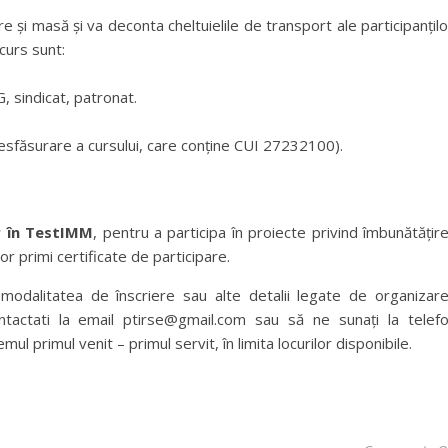
 și masă și va deconta cheltuielile de transport ale participanțilo
curs sunt:
 sindicat, patronat.
desfăsurare a cursului, care conține CUI 27232100).
r în TestIMM
, pentru a participa în proiecte privind îmbunătățir
or primi certificate de participare.
 modalitatea de înscriere sau alte detalii legate de organizar
tactati la email ptirse@gmail.com sau să ne sunați la telef
l primul venit – primul servit, în limita locurilor disponibile.