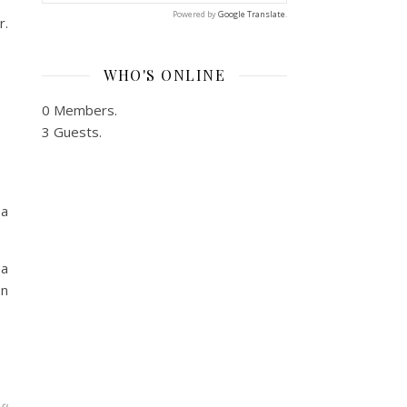
Powered by
Google Translate
.
r.
WHO'S ONLINE
0 Members.
3 Guests.
ea
ea
on