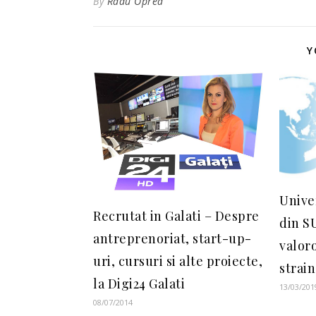
By
Radu Oprea
Y
Unive
Recrutat in Galati – Despre
din SU
antreprenoriat, start-up-
valoro
uri, cursuri si alte proiecte,
strai
la Digi24 Galati
13/03/201
08/07/2014