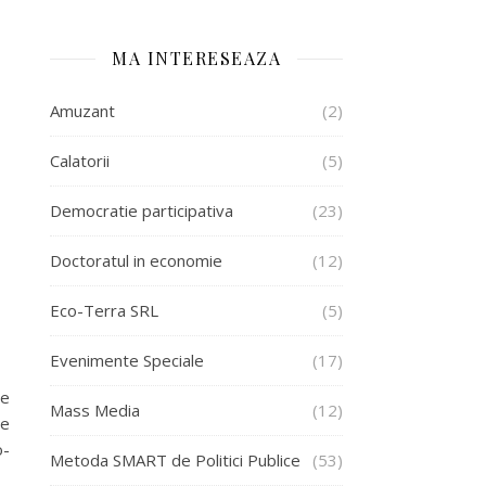
MA INTERESEAZA
Amuzant
(2)
Calatorii
(5)
Democratie participativa
(23)
Doctoratul in economie
(12)
Eco-Terra SRL
(5)
Evenimente Speciale
(17)
de
Mass Media
(12)
de
o-
Metoda SMART de Politici Publice
(53)