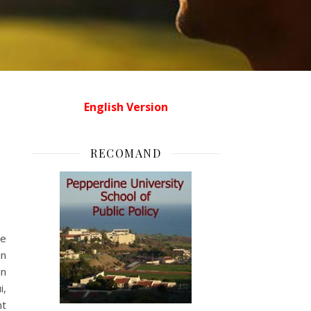
English Version
RECOMAND
re
in
in
i,
nt