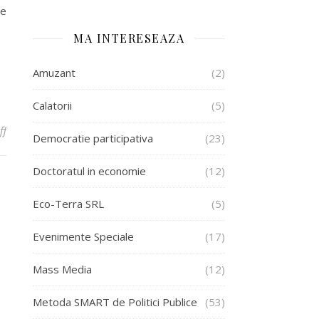
de
MA INTERESEAZA
Amuzant
(2)
Calatorii
(5)
on De ce ne aratam “muschii” de Ziua Romaniei?
ff
Democratie participativa
(23)
Doctoratul in economie
(12)
Eco-Terra SRL
(5)
Evenimente Speciale
(17)
Mass Media
(12)
Metoda SMART de Politici Publice
(53)