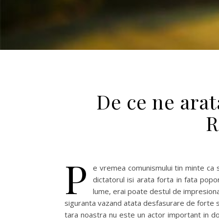
De ce ne ara
R
P
e vremea comunismului tin minte ca s
dictatorul isi arata forta in fata po
lume, erai poate destul de impresiona
siguranta vazand atata desfasurare de forte s
tara noastra nu este un actor important in do