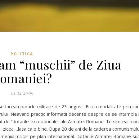
POLITICA
tam “muschii” de Ziua
omaniei?
01/12/2009
e faceau parade militare de 23 august. Era o modalitate prin ca
porului. Neavand practic informatii decente despre ce se intampla 
t de “dotarile exceptionale” ale Armatei Romane. Te simteai mai 
i ziceai…lasa ca e bine. Dupa 20 de ani de la caderea comunismulu
meniul militar pe plan international. Dotarile Armatei Romane su