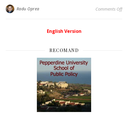
on 
Radu Oprea
Comments Off
English Version
RECOMAND