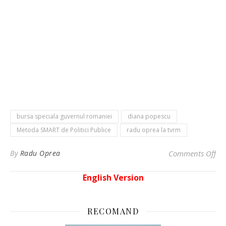
bursa speciala guvernul romaniei
diana popescu
Metoda SMART de Politici Publice
radu oprea la tvrm
on 
By
Radu Oprea
Comments Off
English Version
RECOMAND