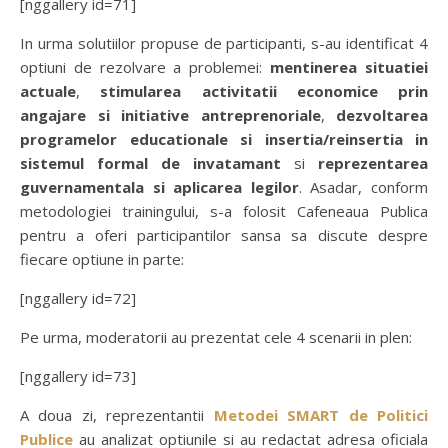
[nggallery id=71]
In urma solutiilor propuse de participanti, s-au identificat 4
optiuni de rezolvare a problemei:
mentinerea situatiei
actuale
,
stimularea activitatii economice prin
angajare si initiative antreprenoriale
,
dezvoltarea
programelor educationale si insertia/reinsertia in
sistemul formal de invatamant
si
reprezentarea
guvernamentala si aplicarea legilor
. Asadar, conform
metodologiei trainingului, s-a folosit Cafeneaua Publica
pentru a oferi participantilor sansa sa discute despre
fiecare optiune in parte:
[nggallery id=72]
Pe urma, moderatorii au prezentat cele 4 scenarii in plen:
[nggallery id=73]
A doua zi, reprezentantii
Metodei SMART de Politici
Publice
au analizat optiunile si au redactat adresa oficiala