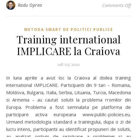
on 
Radu Oprea
Comments Off
METODA SMART DE POLITICI PUBLICE
Training international
IMPLICARE la Craiova
08/05/2011
In luna aprilie a avut loc la Craiova al doilea training
international IMPLICARE. Participanti din 9 tari – Romania,
Moldova, Bulgaria, Italia, Serbia, Lituania, Turcia, Macedonia
si Armenia – au cautat solutii la problema rromilor din
Europa. Problema a fost semnalata pe platforma de
participare activa europeana www.public-policies.eu.
Urmand metodologia standard a trainingului, dupa o zi de
lucru intens, participantii au identificat propuneri de solutii,
au analizat optiuni de rezolvare a problemei si au