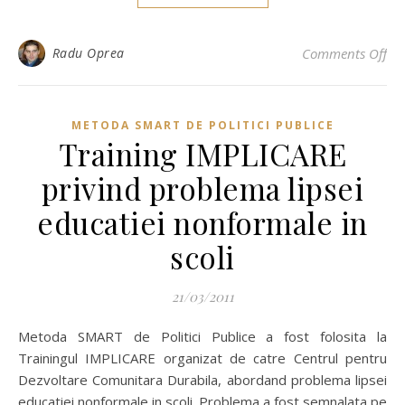
on 
Radu Oprea
Comments Off
METODA SMART DE POLITICI PUBLICE
Training IMPLICARE
privind problema lipsei
educatiei nonformale in
scoli
21/03/2011
Metoda SMART de Politici Publice a fost folosita la
Trainingul IMPLICARE organizat de catre Centrul pentru
Dezvoltare Comunitara Durabila, abordand problema lipsei
educatiei nonformale in scoli. Problema a fost semnalata pe